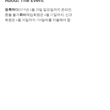
About The Event
등록하다
2019년 4월 28일 일요일까지 온라인.
환불 불가
회비
재입회원은 4월 21일까지, 신규
회원은 4월 30일까지 150달러를 지불해야 합
니다.
지불
프로 샵 시간 동안 현금 또는 수표로만 직
접 지불해야 합니다(수취인은 "OmniPro Golf 
Management").
모두
회원 회의
4월 30일 화요일 오후 7시에 
Tam O'Shanter GC 클럽하우스에서 개최됩니
다.
계절
~에 시작하다
5월 2일 목요일!
Share This Event