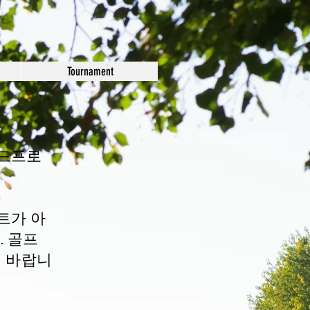
Tournament
/헤드프로
이트가 아
. 골프
기 바랍니